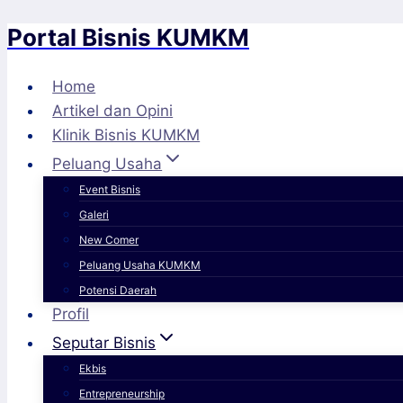
Portal Bisnis KUMKM
Skip
to
content
Home
Artikel dan Opini
Klinik Bisnis KUMKM
Peluang Usaha
Event Bisnis
Galeri
New Comer
Peluang Usaha KUMKM
Potensi Daerah
Profil
Seputar Bisnis
Ekbis
Entrepreneurship