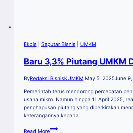
Ekbis
|
Seputar Bisnis
|
UMKM
Baru 3,3% Piutang UMKM Dih
By
Redaksi BisnisKUMKM
May 5, 2025
June 9,
Pemerintah terus mendorong percepatan pen
usaha mikro. Namun hingga 11 April 2025, real
penghapusan piutang yang diperkirakan menc
keterangannya kepada…
Baru
Read More