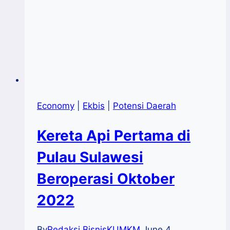
Pengusaha
dan
Pemerintah
Economy
|
Ekbis
|
Potensi Daerah
Kereta Api Pertama di
Pulau Sulawesi
Beroperasi Oktober
2022
By
Redaksi BisnisKUMKM
June 4,