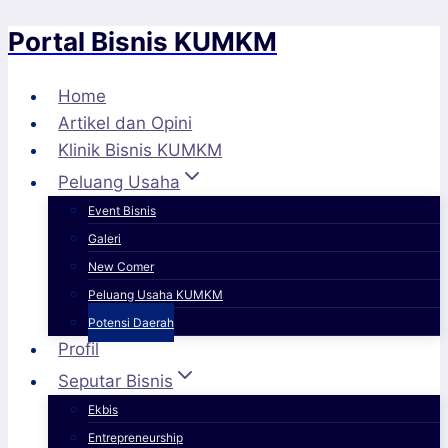
Portal Bisnis KUMKM
Skip
to
content
Home
Artikel dan Opini
Klinik Bisnis KUMKM
Peluang Usaha
Event Bisnis
Galeri
New Comer
Peluang Usaha KUMKM
Potensi Daerah
Profil
Seputar Bisnis
Ekbis
Entrepreneurship