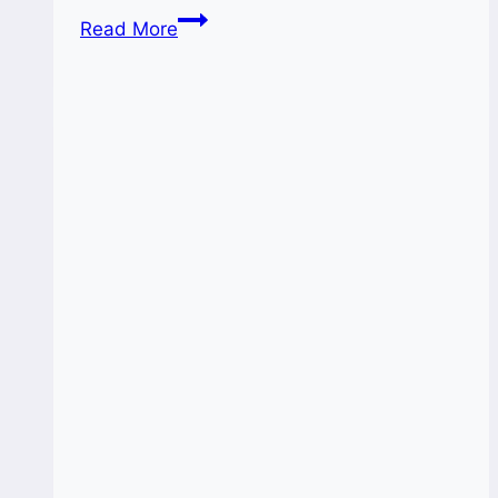
Bappelitbangda
Read More
Beri
Pelatihan
Digital
Marketing
kepada
Pelaku
UMKM
di
Selayar