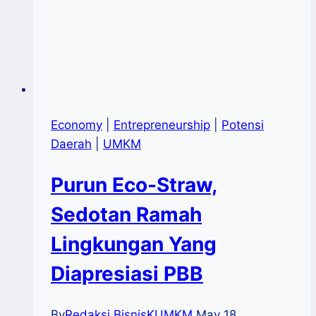
Economy
|
Entrepreneurship
|
Potensi
Daerah
|
UMKM
Purun Eco-Straw,
Sedotan Ramah
Lingkungan Yang
Diapresiasi PBB
By
Redaksi BisnisKUMKM
May 18,