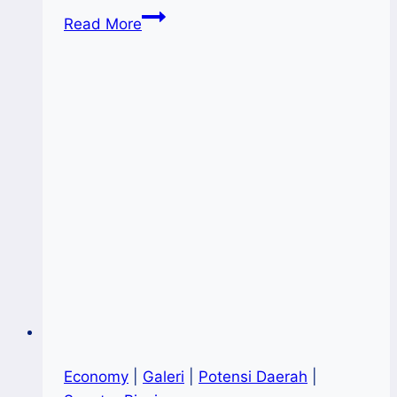
CII
Read More
Ekspor
18
Ton
Briket
Arang
Batok
Kelapa
Ke
Inggris
Economy
|
Galeri
|
Potensi Daerah
|