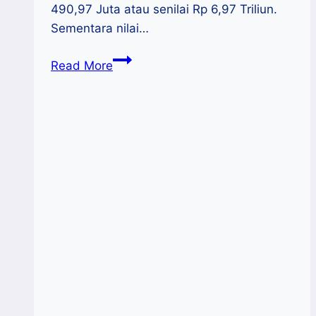
490,97 Juta atau senilai Rp 6,97 Triliun.
Sementara nilai…
Naik
Read More
45,60%,
Realisasi
Ekspor
Sulsel
Triwulan
1
2022
Capai
Rp.6,97
Triliun