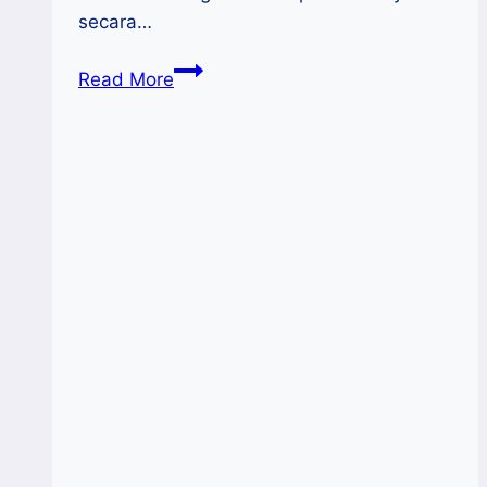
secara…
KemenKop
Read More
UKM
Bangun
Factory
Sharing
di
Minahasa
Selatan