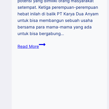
potensi yang dimiliki orang masyarakat
setempat. Ketiga perempuan-perempuan
hebat inilah di balik PT Karya Dua Anyam
untuk bisa membangun sebuah usaha
bersama para mama-mama yang ada
untuk bisa bergabung…
Du
Read More
Anyam,
Produk
Mendunia
Dari
Para
Ibu
Penganyam
Di
Flores