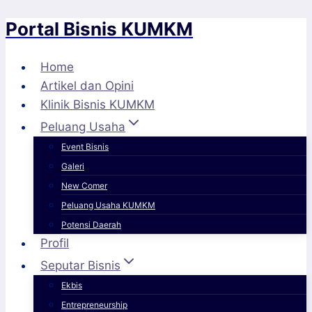
Portal Bisnis KUMKM
Skip
to
content
Home
Artikel dan Opini
Klinik Bisnis KUMKM
Peluang Usaha
Event Bisnis
Galeri
New Comer
Peluang Usaha KUMKM
Potensi Daerah
Profil
Seputar Bisnis
Ekbis
Entrepreneurship