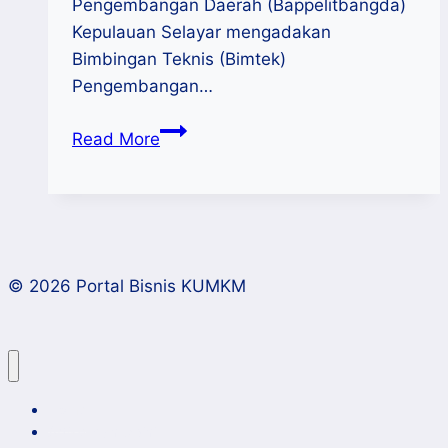
Pengembangan Daerah (Bappelitbangda)
Kepulauan Selayar mengadakan
Bimbingan Teknis (Bimtek)
Pengembangan…
Bappelitbangda
Read More
Beri
Pelatihan
Digital
Marketing
kepada
© 2026 Portal Bisnis KUMKM
Pelaku
UMKM
di
Selayar
Home
Artikel dan Opini