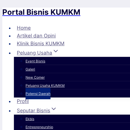
Portal Bisnis KUMKM
Skip
to
content
Home
Artikel dan Opini
Klinik Bisnis KUMKM
Peluang Usaha
Event Bisnis
Galeri
New Comer
Peluang Usaha KUMKM
Potensi Daerah
Profil
Seputar Bisnis
Ekbis
Entrepreneurship