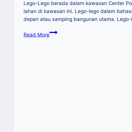
Lego-Lego berada dalam kawasan Center Point
lahan di kawasan ini. Lego-lego dalam baha
depan atau samping bangunan utama. Lego-L
Lego-
Read More
lego,
Ikon
Kuliner
Baru
Kota
Makassar