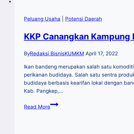
Peluang Usaha
|
Potensi Daerah
KKP Canangkan Kampung P
By
Redaksi BisnisKUMKM
April 17, 2022
Ikan bandeng merupakan salah satu komoditi 
perikanan budidaya. Salah satu sentra prod
budidaya berbasis kearifan lokal dengan ba
Kab. Pangkep,…
KKP
Read More
Canangkan
Kampung
Perikanan