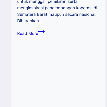
untuk menggali pemikiran serta
menginspirasi pengembangan koperasi di
Sumatera Barat maupun secara nasional.
Diharapkan…
Harkopnas
Read More
2023
:
Dialog
Nasional
Ketokohan
Bung
Hatta
di
Bukit
Tinggi