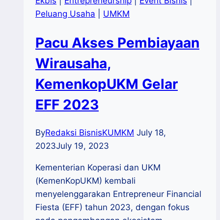
Ekbis
|
Entrepreneurship
|
Event Bisnis
|
Peluang Usaha
|
UMKM
Pacu Akses Pembiayaan
Wirausaha,
KemenkopUKM Gelar
EFF 2023
By
Redaksi BisnisKUMKM
July 18,
2023
July 19, 2023
Kementerian Koperasi dan UKM
(KemenKopUKM) kembali
menyelenggarakan Entrepreneur Financial
Fiesta (EFF) tahun 2023, dengan fokus