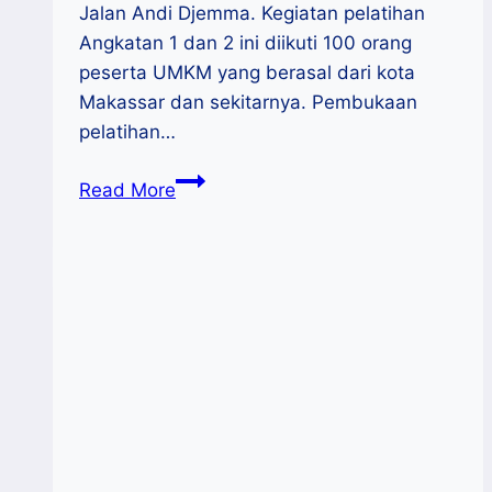
Jalan Andi Djemma. Kegiatan pelatihan
Angkatan 1 dan 2 ini diikuti 100 orang
peserta UMKM yang berasal dari kota
Makassar dan sekitarnya. Pembukaan
pelatihan…
UPT
Read More
PLUT
Diskop
Sulsel
Latih
Manajerial
100
Orang
Pelaku
UMKM