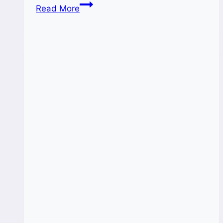
Kemenperin
Read More
Dorong
Ekspansi
Industri
Mamin
Ke
Pasar
Global