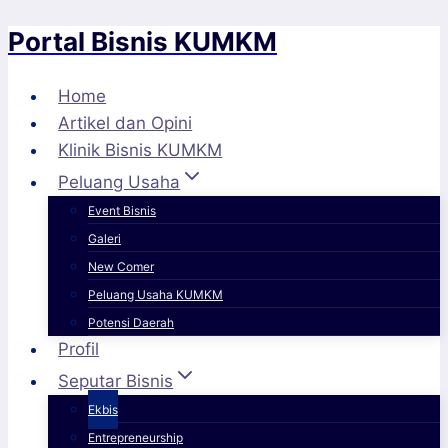
Portal Bisnis KUMKM
Skip
to
content
Home
Artikel dan Opini
Klinik Bisnis KUMKM
Peluang Usaha
Event Bisnis
Galeri
New Comer
Peluang Usaha KUMKM
Potensi Daerah
Profil
Seputar Bisnis
Ekbis
Entrepreneurship