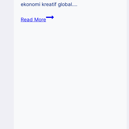
ekonomi kreatif global….
Tokopedia
Read More
Fashion
Week,
Dorong
Kemajuan
Brand
Lokal