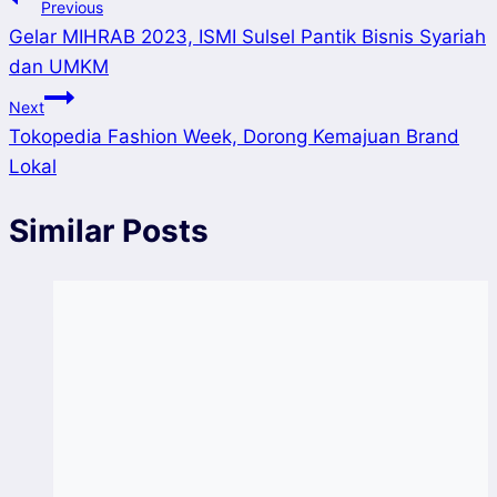
Post
Previous
Gelar MIHRAB 2023, ISMI Sulsel Pantik Bisnis Syariah
navigation
dan UMKM
Next
Tokopedia Fashion Week, Dorong Kemajuan Brand
Lokal
Similar Posts