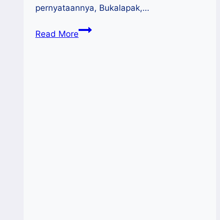
pernyataannya, Bukalapak,…
Bukalapak
Read More
Hentikan
Penjualan
Produk
Fisik,
Fokus
pada
Produk
Virtual