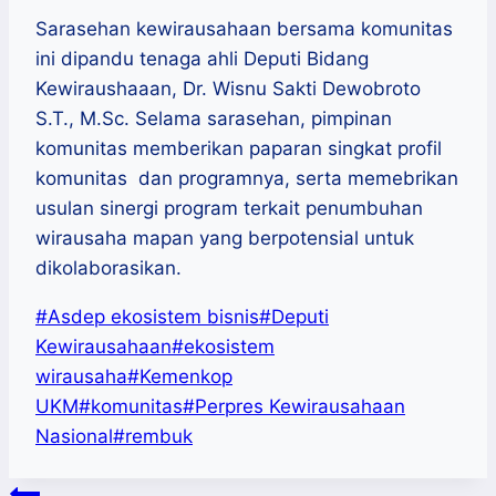
Sarasehan kewirausahaan bersama komunitas
ini dipandu tenaga ahli Deputi Bidang
Kewiraushaaan, Dr. Wisnu Sakti Dewobroto
S.T., M.Sc. Selama sarasehan, pimpinan
komunitas memberikan paparan singkat profil
komunitas dan programnya, serta memebrikan
usulan sinergi program terkait penumbuhan
wirausaha mapan yang berpotensial untuk
dikolaborasikan.
Post
#
Asdep ekosistem bisnis
#
Deputi
Tags:
Kewirausahaan
#
ekosistem
wirausaha
#
Kemenkop
UKM
#
komunitas
#
Perpres Kewirausahaan
Nasional
#
rembuk