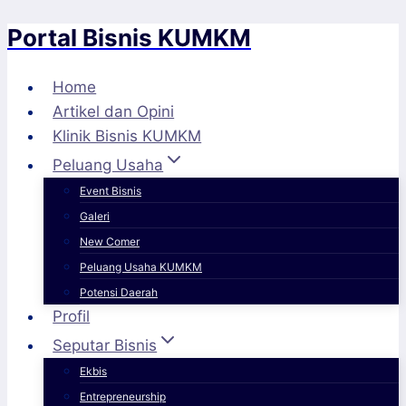
Portal Bisnis KUMKM
Skip
to
content
Home
Artikel dan Opini
Klinik Bisnis KUMKM
Peluang Usaha
Event Bisnis
Galeri
New Comer
Peluang Usaha KUMKM
Potensi Daerah
Profil
Seputar Bisnis
Ekbis
Entrepreneurship