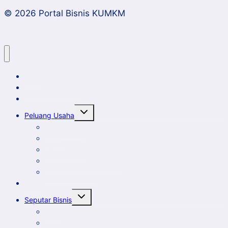
© 2026 Portal Bisnis KUMKM
Home
Artikel dan Opini
Klinik Bisnis KUMKM
Toggle
Peluang Usaha
child
menu
Event Bisnis
Galeri
New Comer
Peluang Usaha KUMKM
Potensi Daerah
Profil
Toggle
Seputar Bisnis
child
menu
Ekbis
Entrepreneurship