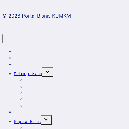
© 2026 Portal Bisnis KUMKM
Home
Artikel dan Opini
Klinik Bisnis KUMKM
Toggle
Peluang Usaha
child
menu
Event Bisnis
Galeri
New Comer
Peluang Usaha KUMKM
Potensi Daerah
Profil
Toggle
Seputar Bisnis
child
menu
Ekbis