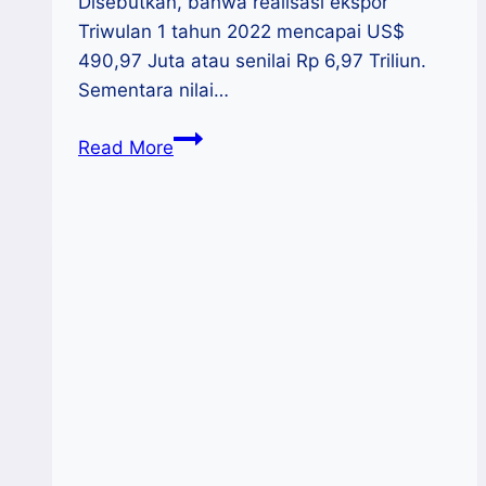
Disebutkan, bahwa realisasi ekspor
Triwulan 1 tahun 2022 mencapai US$
490,97 Juta atau senilai Rp 6,97 Triliun.
Sementara nilai…
Naik
Read More
45,60%,
Realisasi
Ekspor
Sulsel
Triwulan
1
2022
Capai
Rp.6,97
Triliun