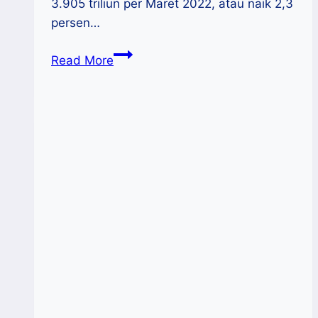
3.905 triliun per Maret 2022, atau naik 2,3
persen…
LPS
Read More
:
Simpanan
Nasabah
Super
Kaya
Di
Atas
5
M
Naik
Menjadi
Rp
3.905