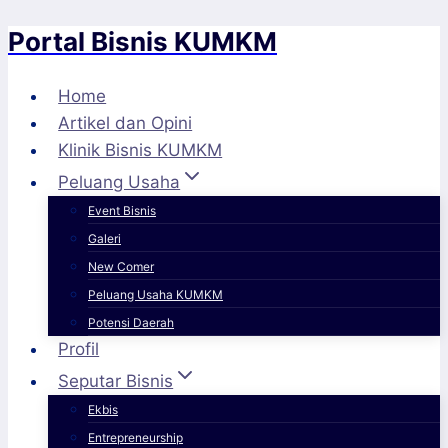
Portal Bisnis KUMKM
Skip
to
content
Home
Artikel dan Opini
Klinik Bisnis KUMKM
Peluang Usaha
Event Bisnis
Galeri
New Comer
Peluang Usaha KUMKM
Potensi Daerah
Profil
Seputar Bisnis
Ekbis
Entrepreneurship