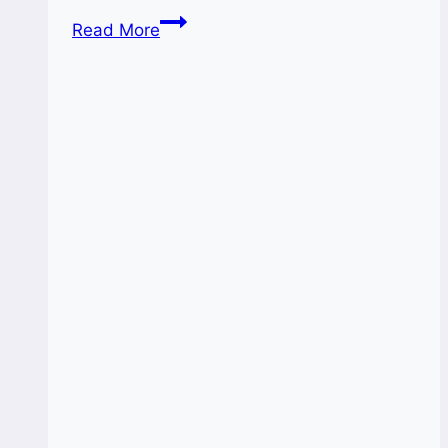
GandengTangan
Read More
Perluas
Layanan
dan
Jangkauan
UMKM
Tahun
2025