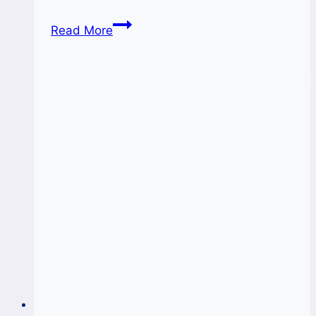
Mahasiswa
Read More
ITB
Nobel
Praktek
Menjual
Di
Area
Ramadhan
Fest
Diskop
2022