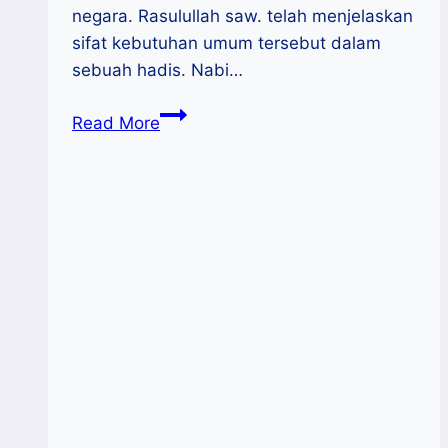
negara. Rasulullah saw. telah menjelaskan
sifat kebutuhan umum tersebut dalam
sebuah hadis. Nabi…
Konsep
Read More
Sistem
Ekonomi
Islam
dalam
Pengelolaan
Sumberdaya
Kelautan
dan
Migas