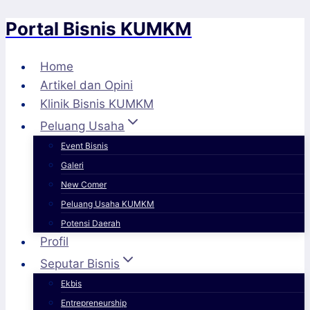
Portal Bisnis KUMKM
Skip
to
content
Home
Artikel dan Opini
Klinik Bisnis KUMKM
Peluang Usaha
Event Bisnis
Galeri
New Comer
Peluang Usaha KUMKM
Potensi Daerah
Profil
Seputar Bisnis
Ekbis
Entrepreneurship