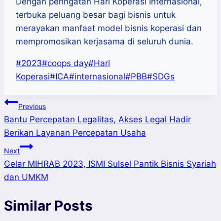
Dengan peringatan Hari Koperasi Internasional,
terbuka peluang besar bagi bisnis untuk
merayakan manfaat model bisnis koperasi dan
mempromosikan kerjasama di seluruh dunia.
Post
#
2023
#
coops day
#
Hari
Tags:
Koperasi
#
ICA
#
internasional
#
PBB
#
SDGs
Post
Previous
Bantu Percepatan Legalitas, Akses Legal Hadir
navigation
Berikan Layanan Percepatan Usaha
Next
Gelar MIHRAB 2023, ISMI Sulsel Pantik Bisnis Syariah
dan UMKM
Similar Posts