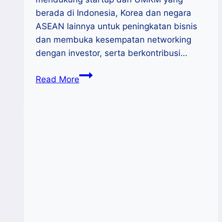
berada di Indonesia, Korea dan negara
ASEAN lainnya untuk peningkatan bisnis
dan membuka kesempatan networking
dengan investor, serta berkontribusi…
The
Read More
3rd
Korea
–
ASEAN
Business
Model
Competition
for
SDGs
2022
Kembali