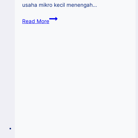
usaha mikro kecil menengah…
Kiprah
Read More
Rumah
Kemasan
KUKM
Sulsel
Memacu
Daya
Saing
Produk
KUKM