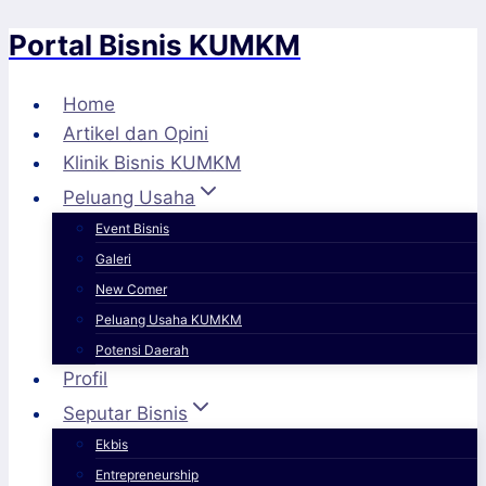
Portal Bisnis KUMKM
Skip
to
content
Home
Artikel dan Opini
Klinik Bisnis KUMKM
Peluang Usaha
Event Bisnis
Galeri
New Comer
Peluang Usaha KUMKM
Potensi Daerah
Profil
Seputar Bisnis
Ekbis
Entrepreneurship