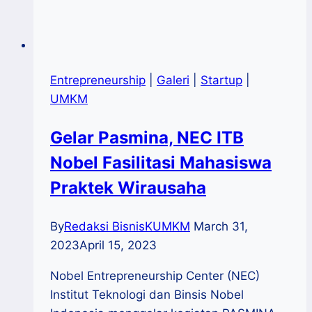
Entrepreneurship
|
Galeri
|
Startup
|
UMKM
Gelar Pasmina, NEC ITB
Nobel Fasilitasi Mahasiswa
Praktek Wirausaha
By
Redaksi BisnisKUMKM
March 31,
2023
April 15, 2023
Nobel Entrepreneurship Center (NEC)
Institut Teknologi dan Binsis Nobel