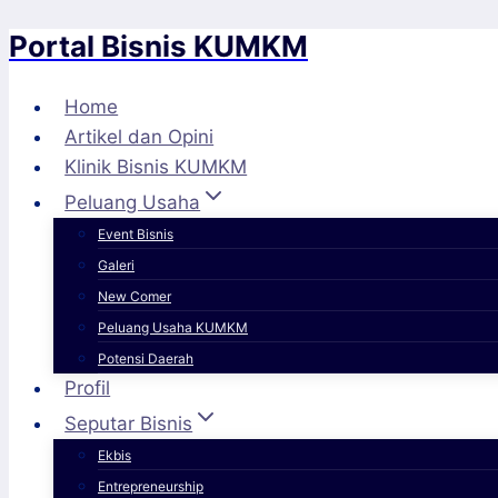
Portal Bisnis KUMKM
Skip
to
content
Home
Artikel dan Opini
Klinik Bisnis KUMKM
Peluang Usaha
Event Bisnis
Galeri
New Comer
Peluang Usaha KUMKM
Potensi Daerah
Profil
Seputar Bisnis
Ekbis
Entrepreneurship