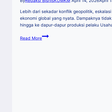
By
Redaksi BisnisKUMKM
April 14, 2026
April 
Lebih dari sekadar konflik geopolitik, eska
ekonomi global yang nyata. Dampaknya tidak 
hingga ke dapur-dapur produksi pelaku Usaha 
Menyelamatkan
Read More
UMKM
di
Tengah
Badai
Global