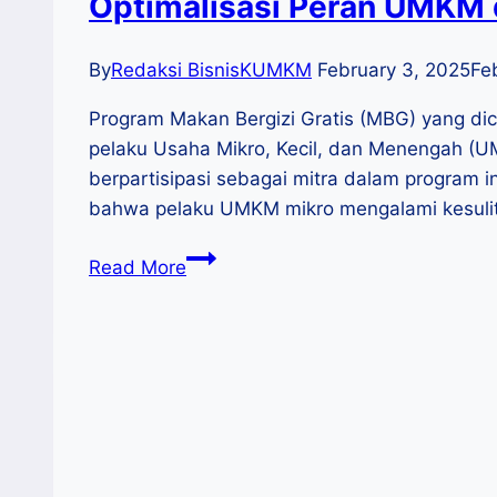
Optimalisasi Peran UMKM 
By
Redaksi BisnisKUMKM
February 3, 2025
Fe
Program Makan Bergizi Gratis (MBG) yang d
pelaku Usaha Mikro, Kecil, dan Menengah (U
berpartisipasi sebagai mitra dalam program
bahwa pelaku UMKM mikro mengalami kesul
Optimalisasi
Read More
Peran
UMKM
dalam
Mendukung
Program
Makan
Bergizi
Gratis