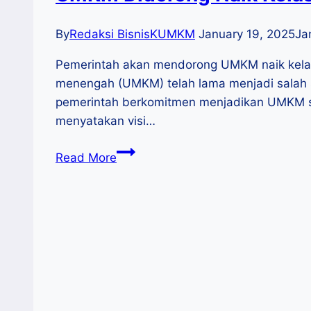
By
Redaksi BisnisKUMKM
January 19, 2025
Ja
Pemerintah akan mendorong UMKM naik kelas d
menengah (UMKM) telah lama menjadi salah 
pemerintah berkomitmen menjadikan UMKM se
menyatakan visi…
UMKM
Read More
Didorong
Naik
Kelas
di
Era
Presiden
Prabowo