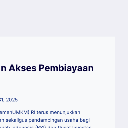
san Akses Pembiayaan
31, 2025
(KemenUMKM) RI terus menunjukkan
n sekaligus pendampingan usaha bagi
iah Indonesia (BSI) dan Pusat Investasi