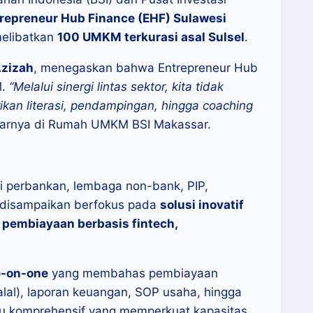
repreneur Hub Finance (EHF) Sulawesi
melibatkan
100 UMKM terkurasi asal Sulsel
.
Azizah
, menegaskan bahwa Entrepreneur Hub
M.
“Melalui sinergi lintas sektor, kita tidak
an literasi, pendampingan, hingga coaching
arnya di Rumah UMKM BSI Makassar.
i perbankan, lembaga non-bank, PIP,
g disampaikan berfokus pada
solusi inovatif
f pembiayaan berbasis fintech,
e-on-one
yang membahas pembiayaan
Halal), laporan keuangan, SOP usaha, hingga
mu komprehensif yang memperkuat kapasitas