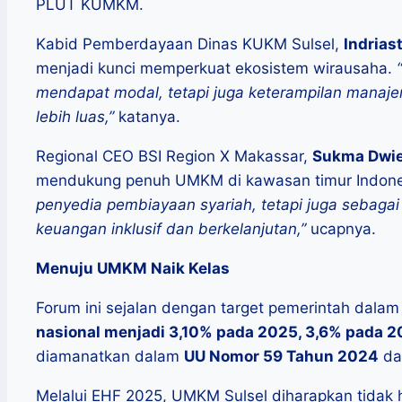
PLUT KUMKM.
Kabid Pemberdayaan Dinas KUKM Sulsel,
Indrias
menjadi kunci memperkuat ekosistem wirausaha.
mendapat modal, tetapi juga keterampilan manajer
lebih luas,”
katanya.
Regional CEO BSI Region X Makassar,
Sukma Dwie 
mendukung penuh UMKM di kawasan timur Indone
penyedia pembiayaan syariah, tetapi juga sebagai
keuangan inklusif dan berkelanjutan,”
ucapnya.
Menuju UMKM Naik Kelas
Forum ini sejalan dengan target pemerintah dala
nasional menjadi 3,10% pada 2025, 3,6% pada 
diamanatkan dalam
UU Nomor 59 Tahun 2024
d
Melalui EHF 2025, UMKM Sulsel diharapkan tidak