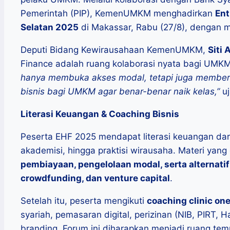
Pemerintah (PIP), KemenUMKM menghadirkan
Ent
Selatan 2025
di Makassar, Rabu (27/8), dengan 
Deputi Bidang Kewirausahaan KemenUMKM,
Siti 
Finance adalah ruang kolaborasi nyata bagi UMK
hanya membuka akses modal, tetapi juga memberik
bisnis bagi UMKM agar benar-benar naik kelas,”
uj
Literasi Keuangan & Coaching Bisnis
Peserta EHF 2025 mendapat literasi keuangan dar
akademisi, hingga praktisi wirausaha. Materi yan
pembiayaan, pengelolaan modal, serta alternati
crowdfunding, dan venture capital
.
Setelah itu, peserta mengikuti
coaching clinic on
syariah, pemasaran digital, perizinan (NIB, PIRT, 
branding. Forum ini diharapkan menjadi ruang te