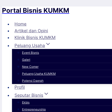
Portal Bisnis KUMKM
Skip
to
content
Home
Artikel dan Opini
Klinik Bisnis KUMKM
Peluang Usaha
Event Bisnis
Galeri
New Comer
Peluang Usaha KUMKM
Potensi Daerah
Profil
Seputar Bisnis
Ekbis
Entrepreneurship