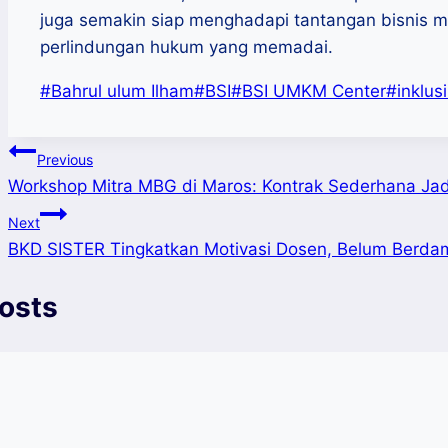
juga semakin siap menghadapi tantangan bisnis mod
perlindungan hukum yang memadai.
Post
#
Bahrul ulum Ilham
#
BSI
#
BSI UMKM Center
#
inklus
Tags:
Post
Previous
Workshop Mitra MBG di Maros: Kontrak Sederhana J
navigation
Next
BKD SISTER Tingkatkan Motivasi Dosen, Belum Berda
Posts