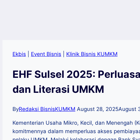
Ekbis
|
Event Bisnis
|
Klinik Bisnis KUMKM
EHF Sulsel 2025: Perlua
dan Literasi UMKM
By
Redaksi BisnisKUMKM
August 28, 2025
August 
Kementerian Usaha Mikro, Kecil, dan Menengah 
komitmennya dalam memperluas akses pembiayaa
pelaku UMKM. Melalui kolaborasi dengan Bank Syar