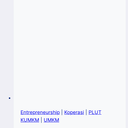
UPT
PLUT
Sulsel,
Teguhkan
Komitmen
Membangun
KUMKM
Entrepreneurship
|
Koperasi
|
PLUT
KUMKM
|
UMKM