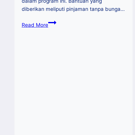
dalam program ini. Bantuan yang
diberikan meliputi pinjaman tanpa bunga…
CIMB
Read More
Niaga
Support
untuk
50
UMKM
Indonesia
Timur