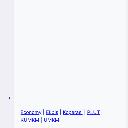
Penerima
Akses
Reforma
Agraria
Kab.
Bone
Economy
|
Ekbis
|
Koperasi
|
PLUT
KUMKM
|
UMKM