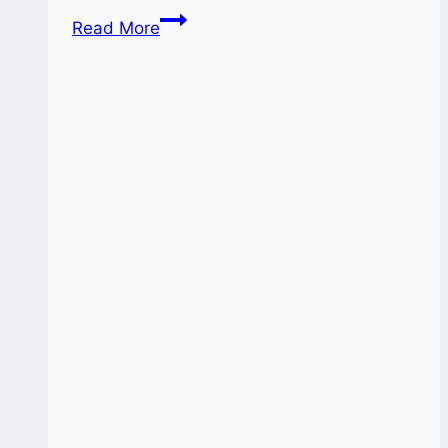
Bantu
Read More
Percepatan
Legalitas,
Akses
Legal
Hadir
Berikan
Layanan
Percepatan
Usaha