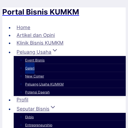
Portal Bisnis KUMKM
Skip
to
content
Home
Artikel dan Opini
Klinik Bisnis KUMKM
Peluang Usaha
Event Bisnis
Galeri
New Comer
Peluang Usaha KUMKM
Potensi Daerah
Profil
Seputar Bisnis
Ekbis
Entrepreneurship