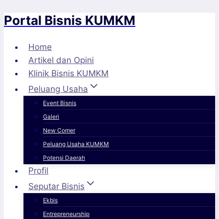
Portal Bisnis KUMKM
Skip
to
content
Home
Artikel dan Opini
Klinik Bisnis KUMKM
Peluang Usaha
Event Bisnis
Galeri
New Comer
Peluang Usaha KUMKM
Potensi Daerah
Profil
Seputar Bisnis
Ekbis
Entrepreneurship