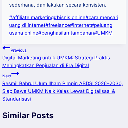
sederhana, dan lakukan secara konsisten.
Post
#
affiliate marketing
#
bisnis online
#
cara mencari
Tags:
uang di internet
#
freelance
#
internet
#
peluang
usaha online
#
penghasilan tambahan
#
UMKM
Post
Previous
Digital Marketing untuk UMKM: Strategi Praktis
navigation
Meningkatkan Penjualan di Era Digital
Next
Resmi! Bahrul Ulum Ilham Pimpin ABDSI 2026–2030,
Siap Bawa UMKM Naik Kelas Lewat Digitalisasi &
Standarisasi
Similar Posts