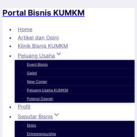
Portal Bisnis KUMKM
Skip
to
content
Home
Artikel dan Opini
Klinik Bisnis KUMKM
Peluang Usaha
Event Bisnis
Galeri
New Comer
Peluang Usaha KUMKM
Potensi Daerah
Profil
Seputar Bisnis
Ekbis
Entrepreneurship