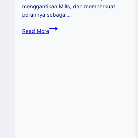
menggantikan Mills, dan memperkuat
perannya sebagai…
Jersey
Read More
Timnas:
Kebanggaan
Lokal
dengan
Sentuhan
Budaya
Nusantara