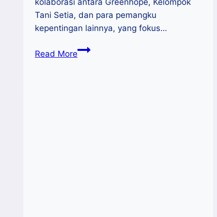
kolaborasi antara Greenhope, Kelompok
Tani Setia, dan para pemangku
kepentingan lainnya, yang fokus…
Singkong
Read More
Cikarawang:
Dari
Pangan
Murah
ke
Inovasi
Bioplastik
Mendunia