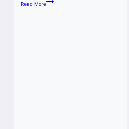
Alokasi
Read More
Rp1,7
Triliun,
Swedia
Kembalikan
Sistem
Komputer
Ke
Buku
Cetak