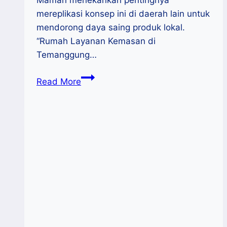
Maman menekankan pentingnya
mereplikasi konsep ini di daerah lain untuk
mendorong daya saing produk lokal.
“Rumah Layanan Kemasan di
Temanggung…
Apresiasi
Read More
Rumah
Layanan
Kemasan
Temanggung,
Menteri
Maman
Dorong
Daerah
Lain
Replikasi