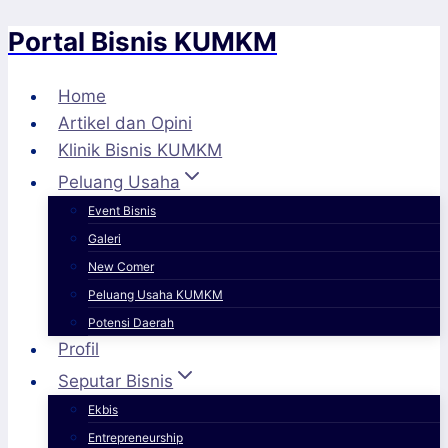
Portal Bisnis KUMKM
Skip
to
content
Home
Artikel dan Opini
Klinik Bisnis KUMKM
Peluang Usaha
Event Bisnis
Galeri
New Comer
Peluang Usaha KUMKM
Potensi Daerah
Profil
Seputar Bisnis
Ekbis
Entrepreneurship