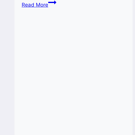
PBB
Read More
Tetapkan
2025
Sebagai
Tahun
Koperasi
Internasional