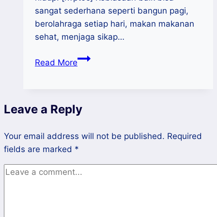
sangat sederhana seperti bangun pagi,
berolahraga setiap hari, makan makanan
sehat, menjaga sikap…
Kebiasaan
Read More
Baik
vs
Kebiasaan
Leave a Reply
Buruk:
Pentingnya
Your email address will not be published.
Membangun
Required
fields are marked
*
Kebiasaan
Baik
Untuk
Bisnismu