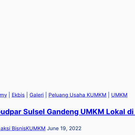
omy
|
Ekbis
|
Galeri
|
Peluang Usaha KUMKM
|
UMKM
budpar Sulsel Gandeng UMKM Lokal di
aksi BisnisKUMKM
June 19, 2022