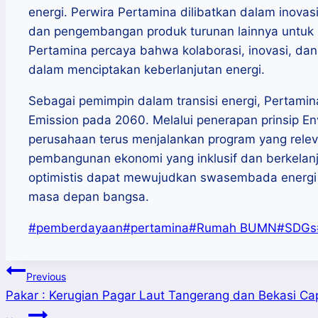
energi. Perwira Pertamina dilibatkan dalam inovasi 
dan pengembangan produk turunan lainnya untuk 
Pertamina percaya bahwa kolaborasi, inovasi, da
dalam menciptakan keberlanjutan energi.
Sebagai pemimpin dalam transisi energi, Pertami
Emission pada 2060. Melalui penerapan prinsip En
perusahaan terus menjalankan program yang rel
pembangunan ekonomi yang inklusif dan berkelanj
optimistis dapat mewujudkan swasembada energi 
masa depan bangsa.
Post
#
pemberdayaan
#
pertamina
#
Rumah BUMN
#
SDGs
Tags:
Post
Previous
Pakar : Kerugian Pagar Laut Tangerang dan Bekasi Cap
navigation