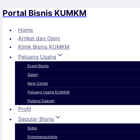
Portal Bisnis KUMKM
Skip
to
content
Home
Artikel dan Opini
Klinik Bisnis KUMKM
Peluang Usaha
Event Bisnis
Galeri
New Comer
Peluang Usaha KUMKM
Potensi Daerah
Profil
Seputar Bisnis
Ekbis
Entrepreneurship