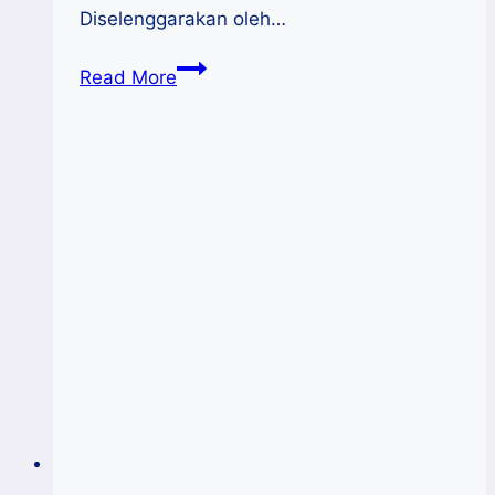
Diselenggarakan oleh…
MSME
Read More
Day
2025:
UMKM
Jadi
Motor
Inovasi
Global