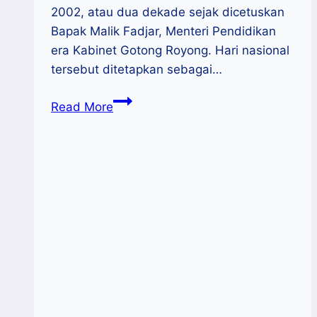
2002, atau dua dekade sejak dicetuskan
Bapak Malik Fadjar, Menteri Pendidikan
era Kabinet Gotong Royong. Hari nasional
tersebut ditetapkan sebagai…
Harbuknas
Read More
2022
:
Literasi
Indonesia
Peringkat
Ke-
62
Dari
70
negara