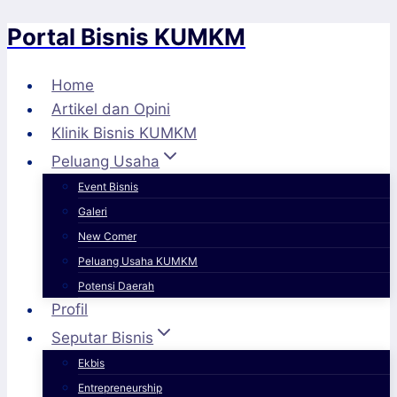
Portal Bisnis KUMKM
Skip
to
content
Home
Artikel dan Opini
Klinik Bisnis KUMKM
Peluang Usaha
Event Bisnis
Galeri
New Comer
Peluang Usaha KUMKM
Potensi Daerah
Profil
Seputar Bisnis
Ekbis
Entrepreneurship