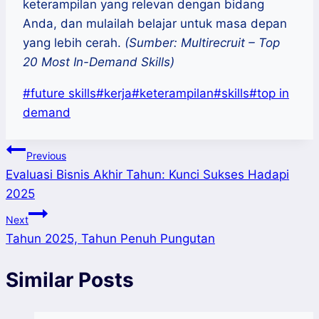
keterampilan yang relevan dengan bidang
Anda, dan mulailah belajar untuk masa depan
yang lebih cerah.
(Sumber: Multirecruit – Top
20 Most In-Demand Skills)
Post
#
future skills
#
kerja
#
keterampilan
#
skills
#
top in
Tags:
demand
Post
Previous
Evaluasi Bisnis Akhir Tahun: Kunci Sukses Hadapi
navigation
2025
Next
Tahun 2025, Tahun Penuh Pungutan
Similar Posts