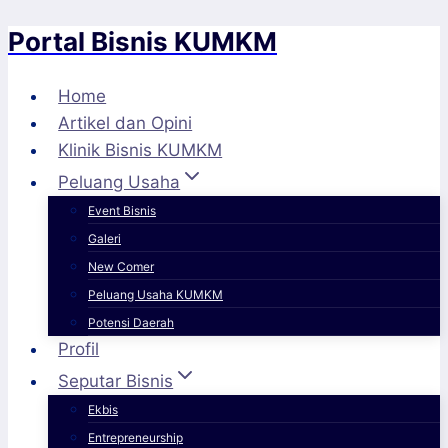
Portal Bisnis KUMKM
Skip
to
content
Home
Artikel dan Opini
Klinik Bisnis KUMKM
Peluang Usaha
Event Bisnis
Galeri
New Comer
Peluang Usaha KUMKM
Potensi Daerah
Profil
Seputar Bisnis
Ekbis
Entrepreneurship