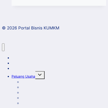
Day
2023,
WhatsApp
Kenalkan
© 2026 Portal Bisnis KUMKM
Fitur
Baru
Dukung
UMKM
Home
Artikel dan Opini
Klinik Bisnis KUMKM
Toggle
Peluang Usaha
child
menu
Event Bisnis
Galeri
New Comer
Peluang Usaha KUMKM
Potensi Daerah