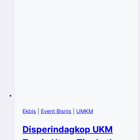
PLUT
Sulsel,
Teguhkan
Komitmen
Membangun
KUMKM
Ekbis
|
Event Bisnis
|
UMKM
Disperindagkop UKM