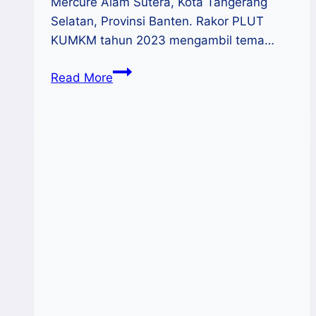
Mercure Alam Sutera, Kota Tangerang
Selatan, Provinsi Banten. Rakor PLUT
KUMKM tahun 2023 mengambil tema…
Teten
Read More
Masduki
:
Optimalkan
Peran
PLUT
Dalam
Mendukung
KUMKM
Naik
Kelas