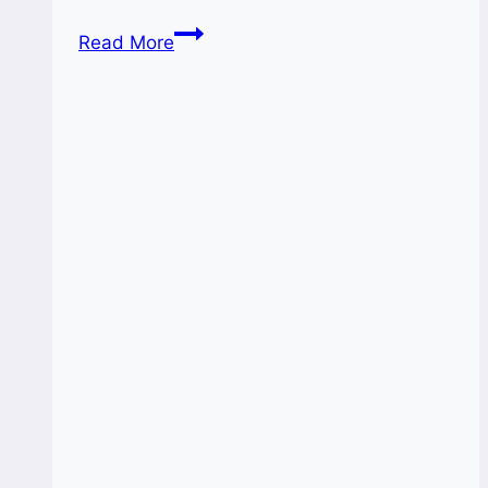
ABDSI
Read More
Sulsel-
Diskop
Gelar
“Kartini
Modern
2026”,
Dorong
Perempuan
Jadi
Motor
Ekonomi
Kerakyatan