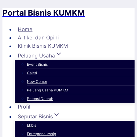
Portal Bisnis KUMKM
Skip
to
content
Home
Artikel dan Opini
Klinik Bisnis KUMKM
Peluang Usaha
Event Bisnis
Galeri
New Comer
Peluang Usaha KUMKM
Potensi Daerah
Profil
Seputar Bisnis
Ekbis
Entrepreneurship