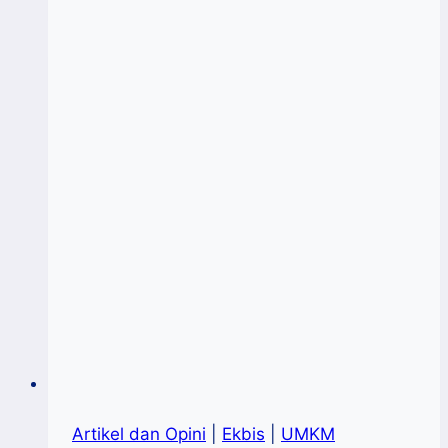
Kapasitas
Usaha
Mikro
Pacu
SDM
UMK
Binaan
PLUT
Sulsel
Artikel dan Opini
|
Ekbis
|
UMKM