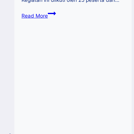
Kegiatan ini diikuti oleh 25 peserta dari…
Disperindagkop
Read More
UKM
Toraja
Utara
Tingkatkan
Kapasitas
Usaha
UMKM