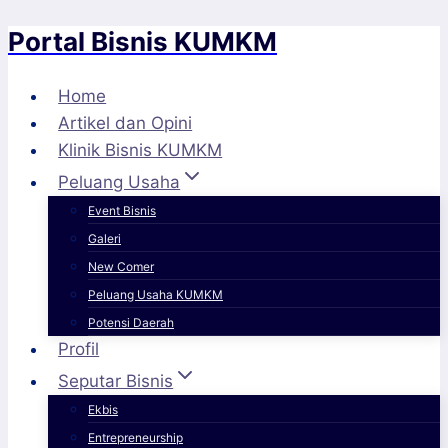
Portal Bisnis KUMKM
Skip
to
content
Home
Artikel dan Opini
Klinik Bisnis KUMKM
Peluang Usaha
Event Bisnis
Galeri
New Comer
Peluang Usaha KUMKM
Potensi Daerah
Profil
Seputar Bisnis
Ekbis
Entrepreneurship