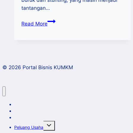
buruk dan stunting, yang masih menjadi
tantangan…
Program
Read More
MBG
2025:
Peluang
UMKM
Menjadi
© 2026 Portal Bisnis KUMKM
Mitra
Home
Artikel dan Opini
Klinik Bisnis KUMKM
Toggle
Peluang Usaha
child
menu