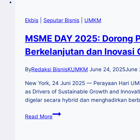
Ekbis
|
Seputar Bisnis
|
UMKM
MSME DAY 2025: Dorong 
Berkelanjutan dan Inovasi 
By
Redaksi BisnisKUMKM
June 24, 2025
June 
New York, 24 Juni 2025 — Perayaan Hari UM
as Drivers of Sustainable Growth and Innova
digelar secara hybrid dan menghadirkan berb
MSME
Read More
DAY
2025:
Dorong