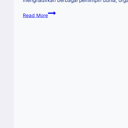
menghadirkan berbagai pemimpin dunia, organ
MSME
Read More
Day
2025:
UMKM
Jadi
Motor
Inovasi
Global