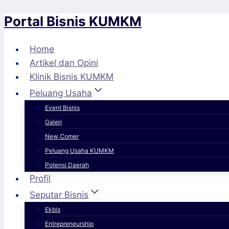
Portal Bisnis KUMKM
Skip
to
content
Home
Artikel dan Opini
Klinik Bisnis KUMKM
Peluang Usaha
Event Bisnis
Galeri
New Comer
Peluang Usaha KUMKM
Potensi Daerah
Profil
Seputar Bisnis
Ekbis
Entrepreneurship