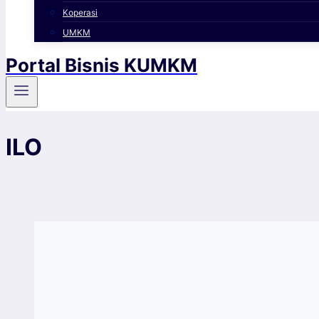
Koperasi
UMKM
Portal Bisnis KUMKM
ILO