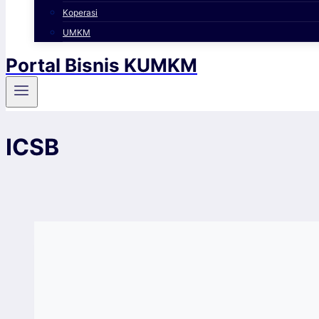
Koperasi
UMKM
Portal Bisnis KUMKM
ICSB