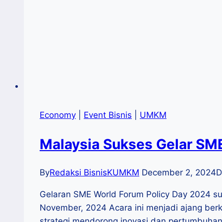
Economy
|
Event Bisnis
|
UMKM
Malaysia Sukses Gelar SM
By
Redaksi BisnisKUMKM
December 2, 2024
D
Gelaran SME World Forum Policy Day 2024 suk
November, 2024 Acara ini menjadi ajang ber
strategi mendorong inovasi dan pertumbuhan