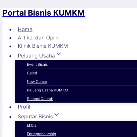
Portal Bisnis KUMKM
Skip
to
content
Home
Artikel dan Opini
Klinik Bisnis KUMKM
Peluang Usaha
Event Bisnis
Galeri
New Comer
Peluang Usaha KUMKM
Potensi Daerah
Profil
Seputar Bisnis
Ekbis
Entrepreneurship