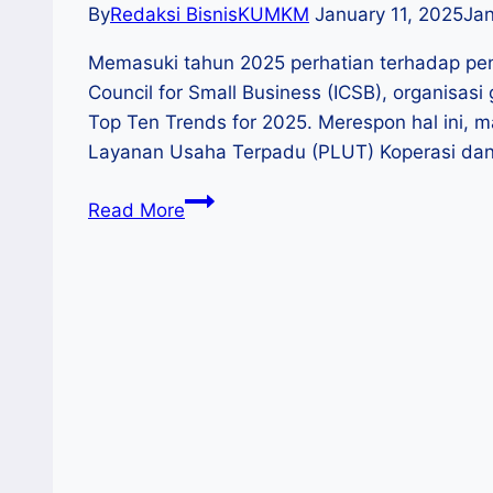
By
Redaksi BisnisKUMKM
January 11, 2025
Jan
Memasuki tahun 2025 perhatian terhadap p
Council for Small Business (ICSB), organisasi
Top Ten Trends for 2025. Merespon hal ini,
Layanan Usaha Terpadu (PLUT) Koperasi da
Mahasiswa
Read More
MM
Univ.
Ciputra Makassar dan
Konsultan
PLUT
Sulsel
Bahas
Tren
UMKM