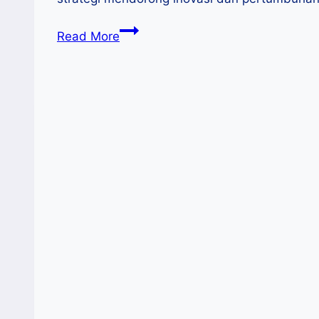
Malaysia
Read More
Sukses
Gelar
SME
World
Forum
Tahun
2024