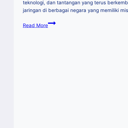
teknologi, dan tantangan yang terus berkemba
jaringan di berbagai negara yang memiliki 
10
Read More
Tren
UMKM
2025
Versi
International
Council
for
Small
Business
(ICSB)