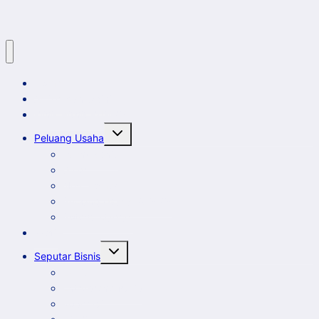
Berkelanjutan
Home
Artikel dan Opini
Klinik Bisnis KUMKM
Toggle
Peluang Usaha
child
menu
Event Bisnis
Galeri
New Comer
Peluang Usaha KUMKM
Potensi Daerah
Profil
Toggle
Seputar Bisnis
child
menu
Ekbis
Entrepreneurship
Koperasi