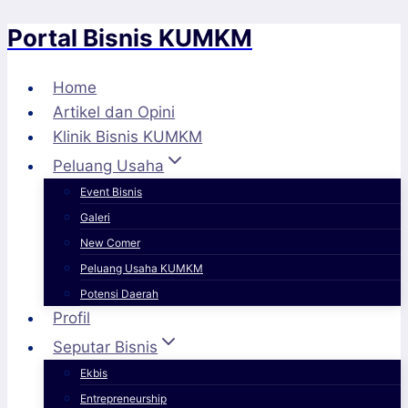
Portal Bisnis KUMKM
Skip
to
content
Home
Artikel dan Opini
Klinik Bisnis KUMKM
Peluang Usaha
Event Bisnis
Galeri
New Comer
Peluang Usaha KUMKM
Potensi Daerah
Profil
Seputar Bisnis
Ekbis
Entrepreneurship