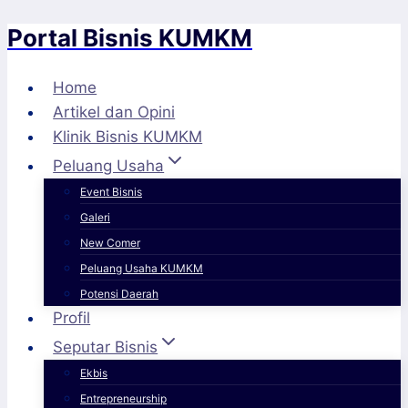
Portal Bisnis KUMKM
Skip
to
content
Home
Artikel dan Opini
Klinik Bisnis KUMKM
Peluang Usaha
Event Bisnis
Galeri
New Comer
Peluang Usaha KUMKM
Potensi Daerah
Profil
Seputar Bisnis
Ekbis
Entrepreneurship