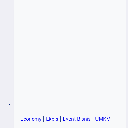
2023,
ABDSI-
PLUT
Gelar
Talkshow
Economy
|
Ekbis
|
Event Bisnis
|
UMKM