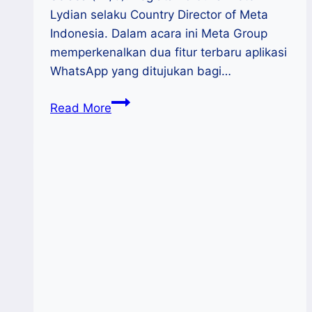
Lydian selaku Country Director of Meta
Indonesia. Dalam acara ini Meta Group
memperkenalkan dua fitur terbaru aplikasi
WhatsApp yang ditujukan bagi…
Rayakan
Read More
MSMEs
Day
2023,
WhatsApp
Kenalkan
Fitur
Baru
Dukung
UMKM