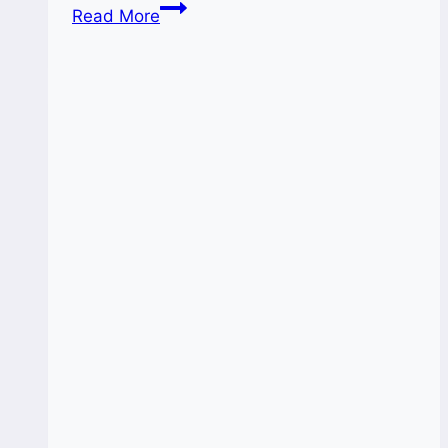
Kota
Read More
Surakarta
Tuan
Rumah
Perayaan
Hari
UMKM
Nasional
2023