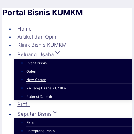
Portal Bisnis KUMKM
Skip
to
content
Home
Artikel dan Opini
Klinik Bisnis KUMKM
Peluang Usaha
Event Bisnis
Galeri
New Comer
Peluang Usaha KUMKM
Potensi Daerah
Profil
Seputar Bisnis
Ekbis
Entrepreneurship