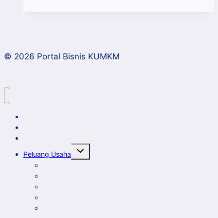
Day
2023,
WhatsApp
Kenalkan
© 2026 Portal Bisnis KUMKM
Fitur
Baru
Dukung
UMKM
Home
Artikel dan Opini
Klinik Bisnis KUMKM
Toggle
Peluang Usaha
child
menu
Event Bisnis
Galeri
New Comer
Peluang Usaha KUMKM
Potensi Daerah