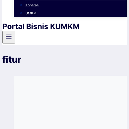
Koperasi
UMKM
Portal Bisnis KUMKM
fitur