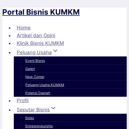
Portal Bisnis KUMKM
Skip
to
content
Home
Artikel dan Opini
Klinik Bisnis KUMKM
Peluang Usaha
Event Bisnis
Galeri
New Comer
Peluang Usaha KUMKM
Potensi Daerah
Profil
Seputar Bisnis
Ekbis
Entrepreneurship