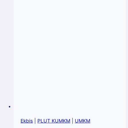
Sukses
Melalui
Kecerdasan
Buatan
&
Pemasaran
Digital
Ekbis
|
PLUT KUMKM
|
UMKM