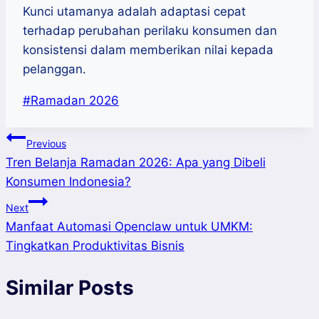
Kunci utamanya adalah adaptasi cepat
terhadap perubahan perilaku konsumen dan
konsistensi dalam memberikan nilai kepada
pelanggan.
Post
#
Ramadan 2026
Tags:
Post
Previous
Tren Belanja Ramadan 2026: Apa yang Dibeli
navigation
Konsumen Indonesia?
Next
Manfaat Automasi Openclaw untuk UMKM:
Tingkatkan Produktivitas Bisnis
Similar Posts