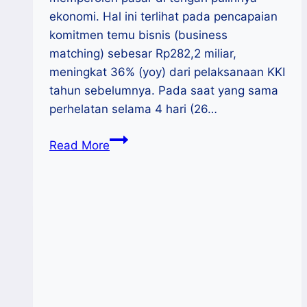
ekonomi. Hal ini terlihat pada pencapaian
komitmen temu bisnis (business
matching) sebesar Rp282,2 miliar,
meningkat 36% (yoy) dari pelaksanaan KKI
tahun sebelumnya. Pada saat yang sama
perhelatan selama 4 hari (26…
Pameran
Read More
KKI
2022
Catat
Komitmen
Temu
Bisnis
UMKM
Senilai
Rp282