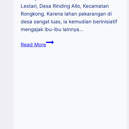
Lestari, Desa Rinding Allo, Kecamatan
Rongkong. Karena lahan pekarangan di
desa sangat luas, ia kemudian berinisiatif
mengajak ibu-ibu lainnya…
Ibu
Read More
Hastuti,
Perempuan
Berjasa
Bidang
Pertanian
Dari
Luwu
Utara