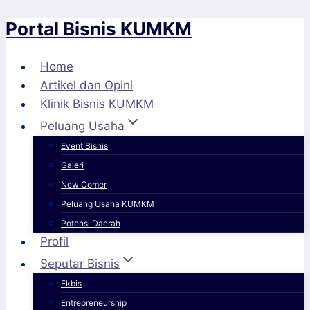
Portal Bisnis KUMKM
Skip
to
content
Home
Artikel dan Opini
Klinik Bisnis KUMKM
Peluang Usaha
Event Bisnis
Galeri
New Comer
Peluang Usaha KUMKM
Potensi Daerah
Profil
Seputar Bisnis
Ekbis
Entrepreneurship