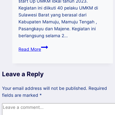
start Up UMKM lokal tahun 2023.
Kegiatan ini diikuti 40 pelaku UMKM di
Sulawesi Barat yang berasal dari
Kabupaten Mamuju, Mamuju Tengah ,
Pasangkayu dan Majene. Kegiatan ini
berlangsung selama 2…
Pacu
Read More
Daya
Saing
UMKM,
Leave a Reply
Disdagperinkop
UKM
Your email address will not be published.
Sulbar
Required
fields are marked
*
Bimtek
Standar
Produk