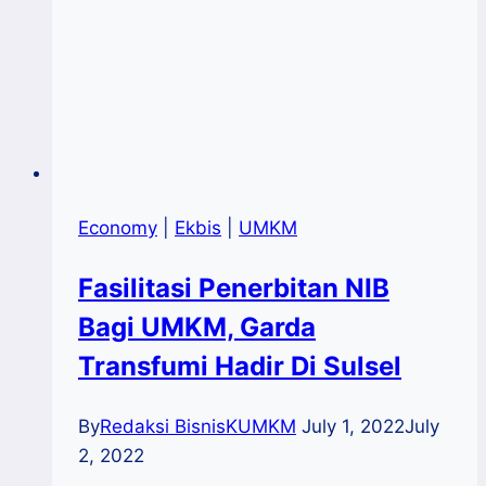
Economy
|
Ekbis
|
UMKM
Fasilitasi Penerbitan NIB
Bagi UMKM, Garda
Transfumi Hadir Di Sulsel
By
Redaksi BisnisKUMKM
July 1, 2022
July
2, 2022