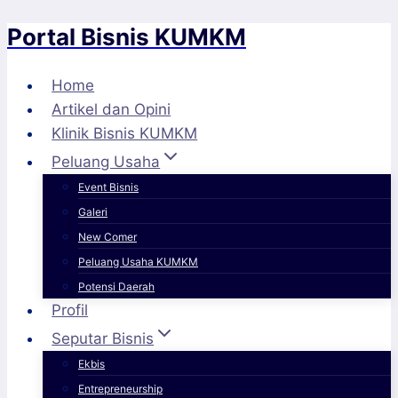
Portal Bisnis KUMKM
Skip
to
content
Home
Artikel dan Opini
Klinik Bisnis KUMKM
Peluang Usaha
Event Bisnis
Galeri
New Comer
Peluang Usaha KUMKM
Potensi Daerah
Profil
Seputar Bisnis
Ekbis
Entrepreneurship