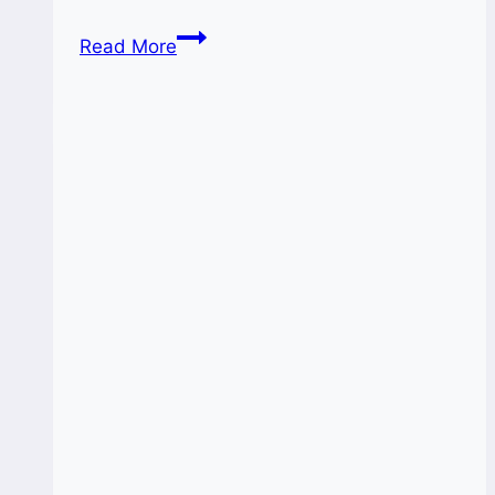
Apresiasi
Read More
Konsultan
dan
UMKM,
PLUT
Sulsel
Gelar
Awarding
2022