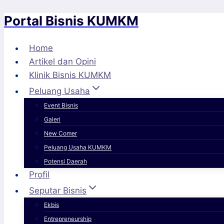
Portal Bisnis KUMKM
Skip
to
content
Home
Artikel dan Opini
Klinik Bisnis KUMKM
Peluang Usaha
Event Bisnis
Galeri
New Comer
Peluang Usaha KUMKM
Potensi Daerah
Profil
Seputar Bisnis
Ekbis
Entrepreneurship