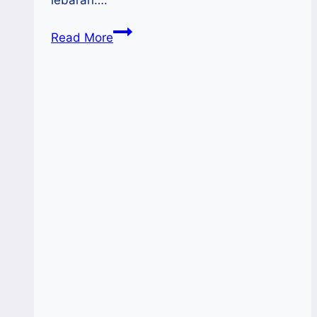
Jumlah
Read More
Pengunjung
Desa
Wisata
Di
Indonesia
Meningkat
Pesat