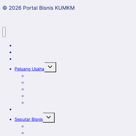
© 2026 Portal Bisnis KUMKM
Home
Artikel dan Opini
Klinik Bisnis KUMKM
Toggle
Peluang Usaha
child
menu
Event Bisnis
Galeri
New Comer
Peluang Usaha KUMKM
Potensi Daerah
Profil
Toggle
Seputar Bisnis
child
menu
Ekbis
Entrepreneurship