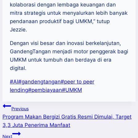
kolaborasi dengan lembaga keuangan dan
mitra strategis untuk menyalurkan lebih banyak
pendanaan produktif bagi UMKM,” tutup
Jezzie.
Dengan visi besar dan inovasi berkelanjutan,
GandengTangan menjadi motor penggerak bagi
UMKM untuk tumbuh dan berdaya di era
digital.
Post
#
AI
#
gandengtangan
#
peer to peer
Tags:
lending
#
pembiayaan
#
UMKM
Post
Previous
Program Makan Bergizi Gratis Resmi Dimulai, Target
navigation
3,3 Juta Penerima Manfaat
Next