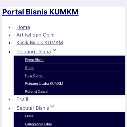
Portal Bisnis KUMKM
Skip
to
content
Home
Artikel dan Opini
Klinik Bisnis KUMKM
Peluang Usaha
Event Bisnis
Galeri
New Comer
Peluang Usaha KUMKM
Potensi Daerah
Profil
Seputar Bisnis
Ekbis
Entrepreneurship