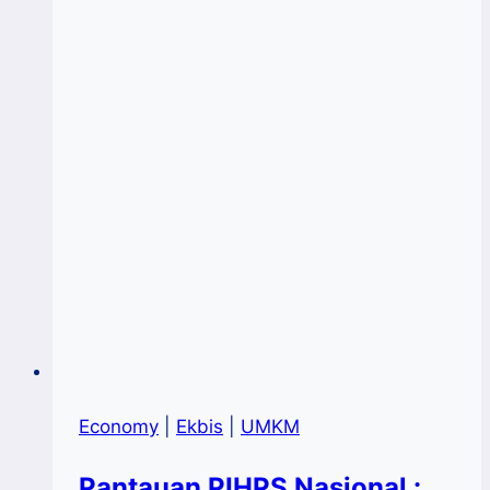
Di
Bone
Berlangsung
Sukses
Economy
|
Ekbis
|
UMKM
Pantauan PIHPS Nasional :