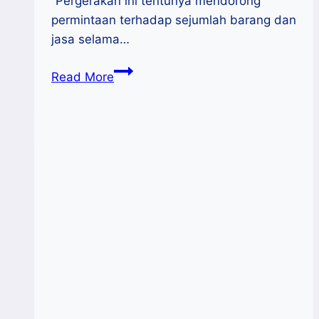
“Pergerakan ini tentunya mendorong
permintaan terhadap sejumlah barang dan
jasa selama…
BPS
Read More
:
Terdapat
26,3
Juta
Pergerakan
Masyarakat
Selama
Mudik
Lebaran