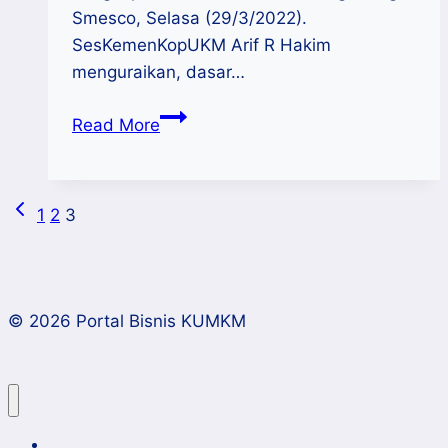
Smesco, Selasa (29/3/2022).
SesKemenKopUKM Arif R Hakim
menguraikan, dasar…
1
Read More
April
2022
KemenKop
Previous
Page
1
2
3
UKM
Page
Mulai
navigation
Pendataan
Lengkap
© 2026 Portal Bisnis KUMKM
KUMKM
Home