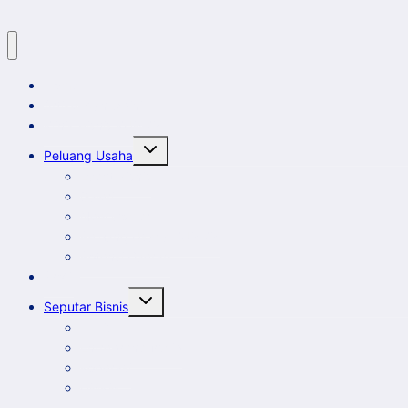
Home
Artikel dan Opini
Klinik Bisnis KUMKM
Toggle
Peluang Usaha
child
menu
Event Bisnis
Galeri
New Comer
Peluang Usaha KUMKM
Potensi Daerah
Profil
Toggle
Seputar Bisnis
child
menu
Ekbis
Entrepreneurship
Koperasi
UMKM