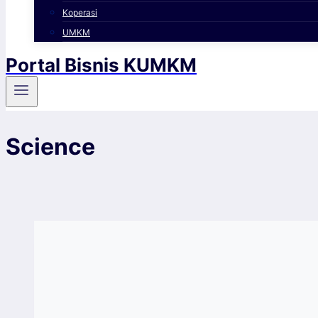
Koperasi
UMKM
Portal Bisnis KUMKM
Science