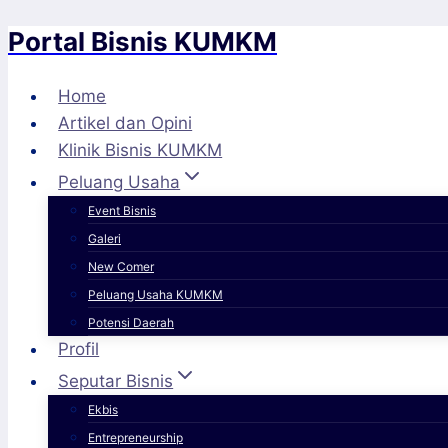
Portal Bisnis KUMKM
Skip
to
content
Home
Artikel dan Opini
Klinik Bisnis KUMKM
Peluang Usaha
Event Bisnis
Galeri
New Comer
Peluang Usaha KUMKM
Potensi Daerah
Profil
Seputar Bisnis
Ekbis
Entrepreneurship