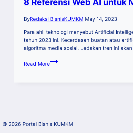
8 Referensi Web AI untu
By
Redaksi BisnisKUMKM
May 14, 2023
Para ahli teknologi menyebut Artificial Intel
tahun 2023 ini. Kecerdasan buatan atau artifi
algoritma media sosial. Ledakan tren ini ak
8
Read More
Referensi
Web
AI
untuk
Membantu
UMKM
© 2026 Portal Bisnis KUMKM