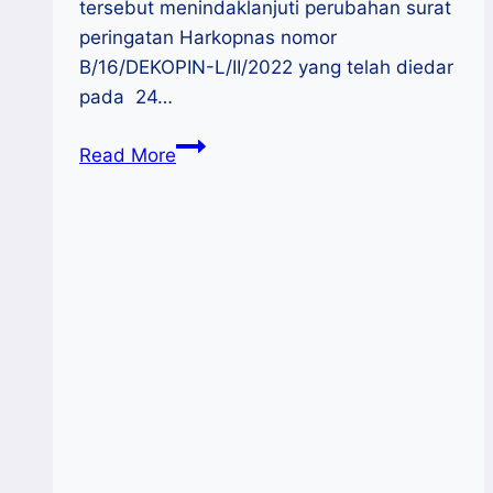
tersebut menindaklanjuti perubahan surat
peringatan Harkopnas nomor
B/16/DEKOPIN-L/II/2022 yang telah diedar
pada 24…
Puncak
Read More
Harkopnas
Ke-
75
Tahun
2022
Dipusatkan
Di
Kabupaten
Kendal-
Jawa
Tengah