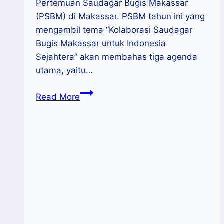
Pertemuan Saudagar Bugis Makassar
(PSBM) di Makassar. PSBM tahun ini yang
mengambil tema “Kolaborasi Saudagar
Bugis Makassar untuk Indonesia
Sejahtera” akan membahas tiga agenda
utama, yaitu…
Ekspo
Read More
Produk
Unggulan
Daerah
dan
Temu
Bisnis
Meriahkan
PSBM
XXII