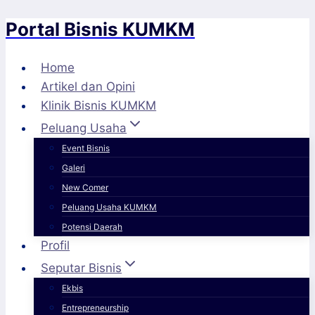
Portal Bisnis KUMKM
Skip
to
content
Home
Artikel dan Opini
Klinik Bisnis KUMKM
Peluang Usaha
Event Bisnis
Galeri
New Comer
Peluang Usaha KUMKM
Potensi Daerah
Profil
Seputar Bisnis
Ekbis
Entrepreneurship