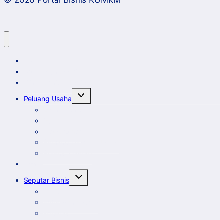
© 2026 Portal Bisnis KUMKM
Manajemen
Berbasis
Keberlanjutan
Home
Artikel dan Opini
Klinik Bisnis KUMKM
Toggle
Peluang Usaha
child
menu
Event Bisnis
Galeri
New Comer
Peluang Usaha KUMKM
Potensi Daerah
Profil
Toggle
Seputar Bisnis
child
menu
Ekbis
Entrepreneurship
Koperasi