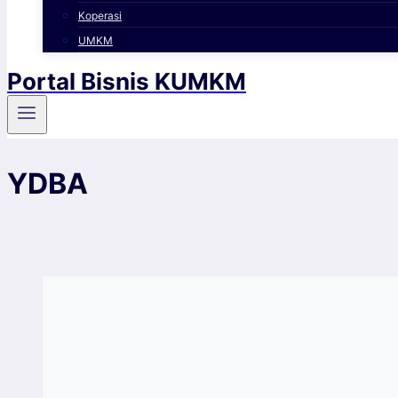
Koperasi
UMKM
Portal Bisnis KUMKM
YDBA