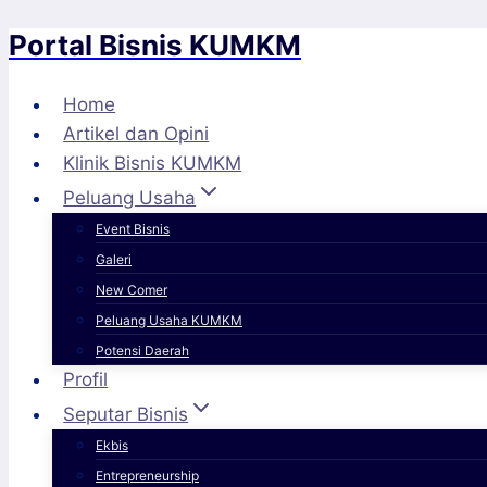
Portal Bisnis KUMKM
Skip
to
content
Home
Artikel dan Opini
Klinik Bisnis KUMKM
Peluang Usaha
Event Bisnis
Galeri
New Comer
Peluang Usaha KUMKM
Potensi Daerah
Profil
Seputar Bisnis
Ekbis
Entrepreneurship