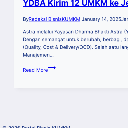
YDBA Kirim 12 UMKM ke Je
By
Redaksi BisnisKUMKM
January 14, 2025
Ja
Astra melalui Yayasan Dharma Bhakti Astra
Dengan semangat untuk berubah, berbagi, da
(Quality, Cost & Delivery/QCD). Salah satu 
Manajemen…
YDBA
Read More
Kirim
12
UMKM
ke
Jepang
Ikuti
Pelatihan