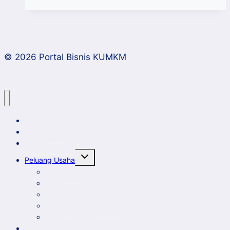
:
Koperasi
Punya
Potensi
© 2026 Portal Bisnis KUMKM
Jadi
Holding
Company
Home
Artikel dan Opini
Klinik Bisnis KUMKM
Toggle
Peluang Usaha
child
menu
Event Bisnis
Galeri
New Comer
Peluang Usaha KUMKM
Potensi Daerah
Profil