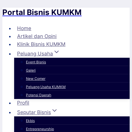
Portal Bisnis KUMKM
Skip
to
content
Home
Artikel dan Opini
Klinik Bisnis KUMKM
Peluang Usaha
Event Bisnis
Galeri
New Comer
Peluang Usaha KUMKM
Potensi Daerah
Profil
Seputar Bisnis
Ekbis
Entrepreneurship