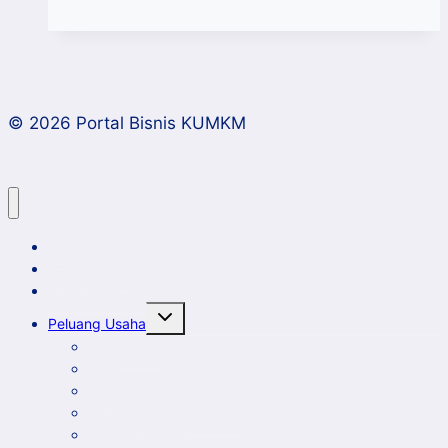
Saat
UMKM
Menjadi
Pahlawan
© 2026 Portal Bisnis KUMKM
Bumi
Home
Artikel dan Opini
Klinik Bisnis KUMKM
Toggle
Peluang Usaha
child
menu
Event Bisnis
Galeri
New Comer
Peluang Usaha KUMKM
Potensi Daerah