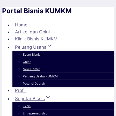
Portal Bisnis KUMKM
Skip
to
content
Home
Artikel dan Opini
Klinik Bisnis KUMKM
Peluang Usaha
Event Bisnis
Galeri
New Comer
Peluang Usaha KUMKM
Potensi Daerah
Profil
Seputar Bisnis
Ekbis
Entrepreneurship