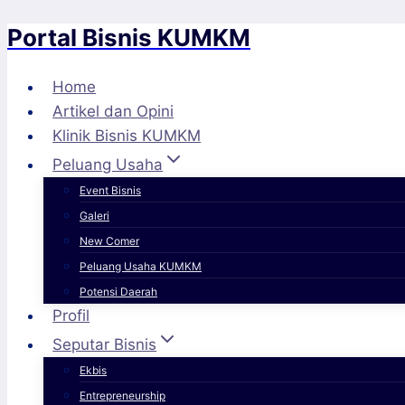
Portal Bisnis KUMKM
Skip
to
content
Home
Artikel dan Opini
Klinik Bisnis KUMKM
Peluang Usaha
Event Bisnis
Galeri
New Comer
Peluang Usaha KUMKM
Potensi Daerah
Profil
Seputar Bisnis
Ekbis
Entrepreneurship