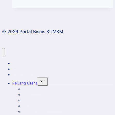
Saat
UMKM
Menjadi
Pahlawan
© 2026 Portal Bisnis KUMKM
Bumi
Home
Artikel dan Opini
Klinik Bisnis KUMKM
Toggle
Peluang Usaha
child
menu
Event Bisnis
Galeri
New Comer
Peluang Usaha KUMKM
Potensi Daerah