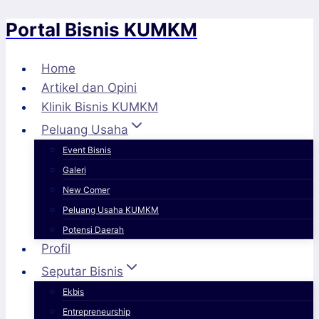
Portal Bisnis KUMKM
Skip
to
content
Home
Artikel dan Opini
Klinik Bisnis KUMKM
Peluang Usaha
Event Bisnis
Galeri
New Comer
Peluang Usaha KUMKM
Potensi Daerah
Profil
Seputar Bisnis
Ekbis
Entrepreneurship