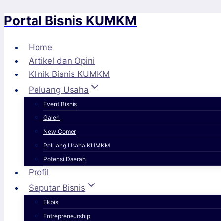
Portal Bisnis KUMKM
Skip
to
content
Home
Artikel dan Opini
Klinik Bisnis KUMKM
Peluang Usaha
Event Bisnis
Galeri
New Comer
Peluang Usaha KUMKM
Potensi Daerah
Profil
Seputar Bisnis
Ekbis
Entrepreneurship