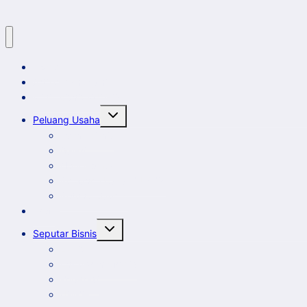
Era
Digital
Home
Artikel dan Opini
Klinik Bisnis KUMKM
Toggle
Peluang Usaha
child
menu
Event Bisnis
Galeri
New Comer
Peluang Usaha KUMKM
Potensi Daerah
Profil
Toggle
Seputar Bisnis
child
menu
Ekbis
Entrepreneurship
Koperasi
UMKM