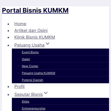
Portal Bisnis KUMKM
Skip
to
content
Home
Artikel dan Opini
Klinik Bisnis KUMKM
Peluang Usaha
Event Bisnis
Galeri
New Comer
Peluang Usaha KUMKM
Potensi Daerah
Profil
Seputar Bisnis
Ekbis
Entrepreneurship