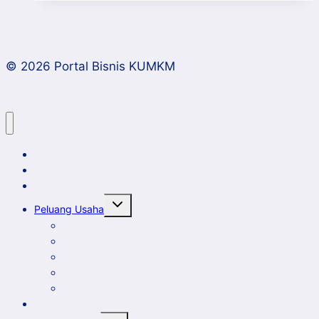
Islam
dalam
Pengelolaan
© 2026 Portal Bisnis KUMKM
Sumberdaya
Kelautan
dan
Migas
Home
Artikel dan Opini
Klinik Bisnis KUMKM
Toggle
Peluang Usaha
child
menu
Event Bisnis
Galeri
New Comer
Peluang Usaha KUMKM
Potensi Daerah
Profil
Toggle