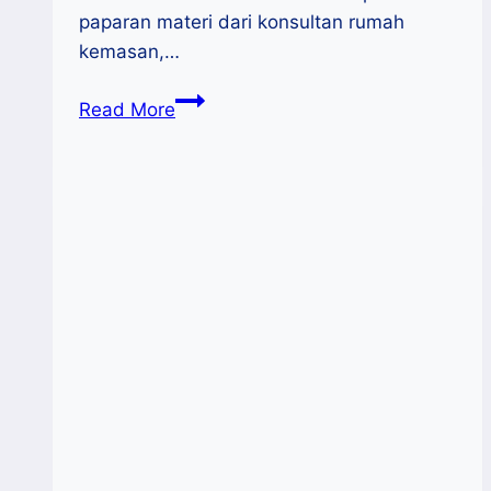
paparan materi dari konsultan rumah
kemasan,…
Mahasiswa
Read More
ITB
Nobel
Belajar
Pengembangan
Produk
Di
Rumah
Kemasan
Sulsel