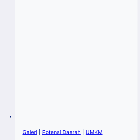
Nobel
Belajar
Pengembangan
Produk
Di
Rumah
Kemasan
Sulsel
Galeri
|
Potensi Daerah
|
UMKM