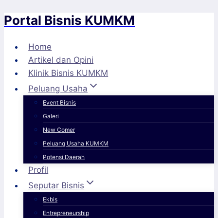
Portal Bisnis KUMKM
Skip
to
content
Home
Artikel dan Opini
Klinik Bisnis KUMKM
Peluang Usaha
Event Bisnis
Galeri
New Comer
Peluang Usaha KUMKM
Potensi Daerah
Profil
Seputar Bisnis
Ekbis
Entrepreneurship