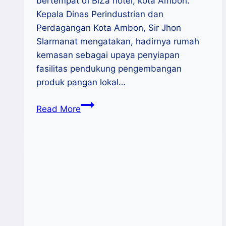
bertempat di BiZa hotel, kota Ambon.
Kepala Dinas Perindustrian dan
Perdagangan Kota Ambon, Sir Jhon
Slarmanat mengatakan, hadirnya rumah
kemasan sebagai upaya penyiapan
fasilitas pendukung pengembangan
produk pangan lokal…
Disperindag
Read More
Ambon
Gelar
Penyusunan
Rencana
Bisnis
dan
SOP
Rumah