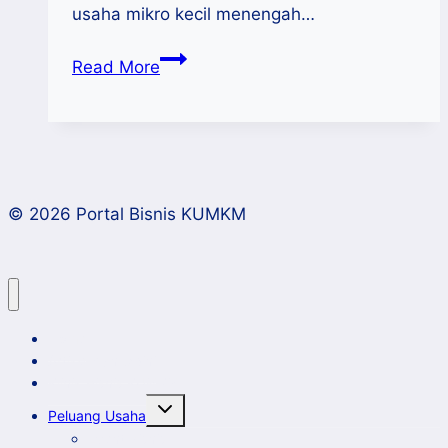
usaha mikro kecil menengah…
Kiprah
Read More
Rumah
Kemasan
KUKM
Sulsel
Memacu
© 2026 Portal Bisnis KUMKM
Daya
Saing
Produk
KUKM
Home
Artikel dan Opini
Klinik Bisnis KUMKM
Toggle
Peluang Usaha
child
menu
Event Bisnis