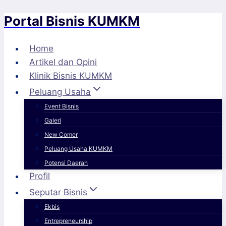
Portal Bisnis KUMKM
Skip
to
content
Home
Artikel dan Opini
Klinik Bisnis KUMKM
Peluang Usaha
Event Bisnis
Galeri
New Comer
Peluang Usaha KUMKM
Potensi Daerah
Profil
Seputar Bisnis
Ekbis
Entrepreneurship