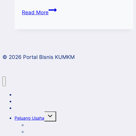
Mahasiswa
Read More
MM
Univ.
Ciputra Makassar dan
Konsultan
PLUT
© 2026 Portal Bisnis KUMKM
Sulsel
Bahas
Tren
UMKM
2025
Home
Artikel dan Opini
Klinik Bisnis KUMKM
Toggle
Peluang Usaha
child
menu
Event Bisnis
Galeri