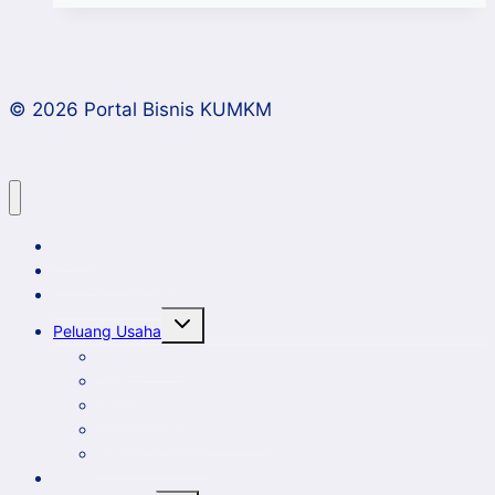
Insantama
Makassar
Gelar
© 2026 Portal Bisnis KUMKM
Kepompong
Ramadhan
1443
H
Home
Artikel dan Opini
Klinik Bisnis KUMKM
Toggle
Peluang Usaha
child
menu
Event Bisnis
Galeri
New Comer
Peluang Usaha KUMKM
Potensi Daerah
Profil