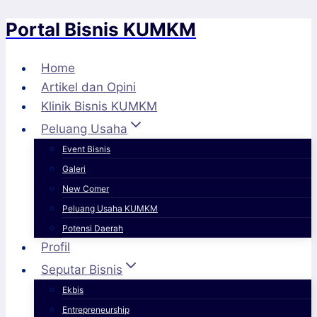
Portal Bisnis KUMKM
Skip
to
content
Home
Artikel dan Opini
Klinik Bisnis KUMKM
Peluang Usaha
Event Bisnis
Galeri
New Comer
Peluang Usaha KUMKM
Potensi Daerah
Profil
Seputar Bisnis
Ekbis
Entrepreneurship