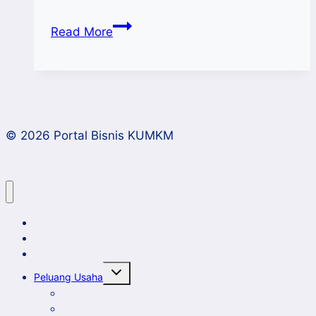
Perkuat
Read More
Sinergi,
Pemerintah
Percepat
Penerbitan
NIB,
© 2026 Portal Bisnis KUMKM
Sertifikasi
Halal
dan
SNI
Bagi
Home
UMKM
Artikel dan Opini
Klinik Bisnis KUMKM
Toggle
Peluang Usaha
child
menu
Event Bisnis
Galeri