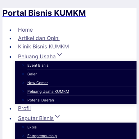
Portal Bisnis KUMKM
Skip
to
content
Home
Artikel dan Opini
Klinik Bisnis KUMKM
Peluang Usaha
Event Bisnis
Galeri
New Comer
Peluang Usaha KUMKM
Potensi Daerah
Profil
Seputar Bisnis
Ekbis
Entrepreneurship