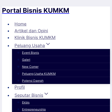
Portal Bisnis KUMKM
Skip
to
content
Home
Artikel dan Opini
Klinik Bisnis KUMKM
Peluang Usaha
Event Bisnis
Galeri
New Comer
Peluang Usaha KUMKM
Potensi Daerah
Profil
Seputar Bisnis
Ekbis
Entrepreneurship