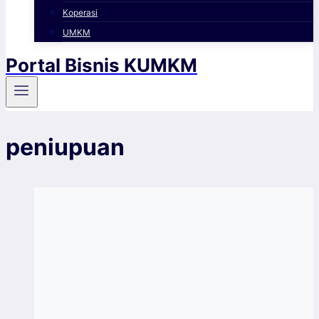
Koperasi
UMKM
Portal Bisnis KUMKM
peniupuan