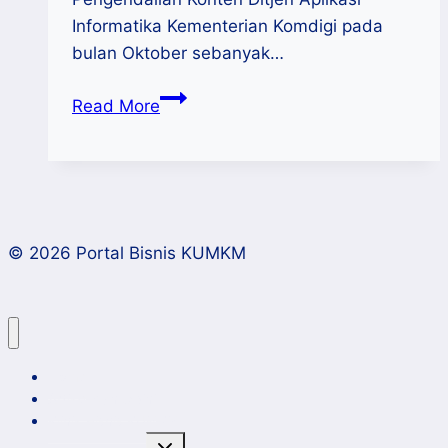
Informatika Kementerian Komdigi pada
bulan Oktober sebanyak…
Komdigi
Read More
:
1.923
Konten
Hoaks
Sepanjang
© 2026 Portal Bisnis KUMKM
Tahun
2024,
Penipuan
Paling
Banyak
Home
Artikel dan Opini
Klinik Bisnis KUMKM
Toggle