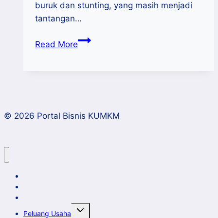
buruk dan stunting, yang masih menjadi
tantangan…
Program
Read More
MBG
2025:
Peluang
UMKM
Menjadi
© 2026 Portal Bisnis KUMKM
Mitra
Home
Artikel dan Opini
Klinik Bisnis KUMKM
Toggle
Peluang Usaha
child