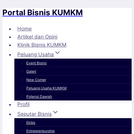
Portal Bisnis KUMKM
Skip
to
content
Home
Artikel dan Opini
Klinik Bisnis KUMKM
Peluang Usaha
Event Bisnis
Galeri
New Comer
Peluang Usaha KUMKM
Potensi Daerah
Profil
Seputar Bisnis
Ekbis
Entrepreneurship