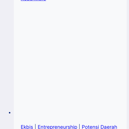
UKM
Sulbar
Pacu
Daya
Saing
KUMKM
Melalui
Digitalisasi
Ekbis
|
Entrepreneurship
|
Potensi Daerah