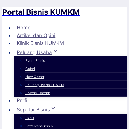
Portal Bisnis KUMKM
Skip
to
content
Home
Artikel dan Opini
Klinik Bisnis KUMKM
Peluang Usaha
Event Bisnis
Galeri
New Comer
Peluang Usaha KUMKM
Potensi Daerah
Profil
Seputar Bisnis
Ekbis
Entrepreneurship