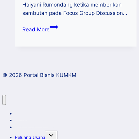
Haiyani Rumondang ketika memberikan
sambutan pada Focus Group Discussion…
Kemnaker:
Read More
Jaminan
Sosial
Ketenagakerjaan
Hak
Dasar
© 2026 Portal Bisnis KUMKM
Pekerja/Buruh
Home
Artikel dan Opini
Klinik Bisnis KUMKM
Toggle
Peluang Usaha
child