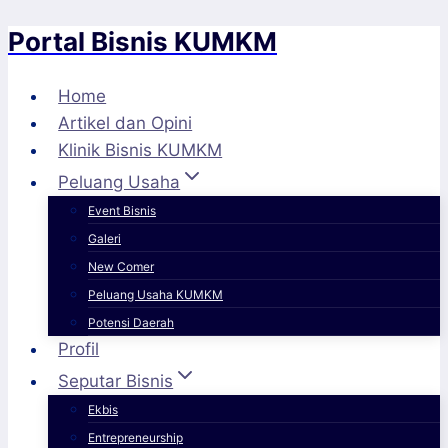
Portal Bisnis KUMKM
Skip
to
content
Home
Artikel dan Opini
Klinik Bisnis KUMKM
Peluang Usaha
Event Bisnis
Galeri
New Comer
Peluang Usaha KUMKM
Potensi Daerah
Profil
Seputar Bisnis
Ekbis
Entrepreneurship