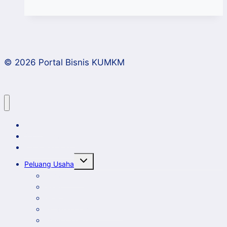
Saat
UMKM
Menjadi
Pahlawan
© 2026 Portal Bisnis KUMKM
Bumi
Home
Artikel dan Opini
Klinik Bisnis KUMKM
Toggle
Peluang Usaha
child
menu
Event Bisnis
Galeri
New Comer
Peluang Usaha KUMKM
Potensi Daerah