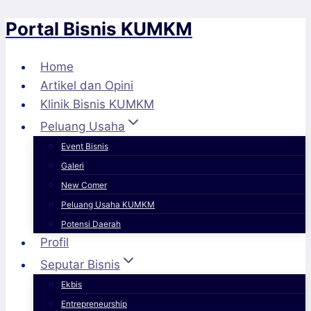
Portal Bisnis KUMKM
Skip
to
content
Home
Artikel dan Opini
Klinik Bisnis KUMKM
Peluang Usaha
Event Bisnis
Galeri
New Comer
Peluang Usaha KUMKM
Potensi Daerah
Profil
Seputar Bisnis
Ekbis
Entrepreneurship