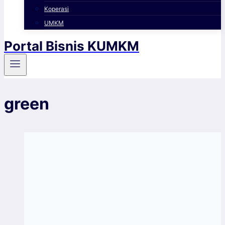
Koperasi
UMKM
Portal Bisnis KUMKM
green