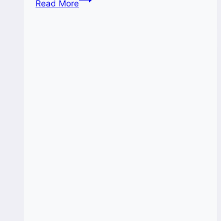
Read More
SMEs
Village
:
Ajang
UMKM
Lokal
Go
Global