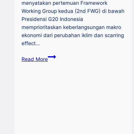
menyatakan pertemuan Framework
Working Group kedua (2nd FWG) di bawah
Presidensi G20 Indonesia
memprioritaskan keberlangsungan makro
ekonomi dari perubahan iklim dan scarring
effect…
2nd
Read More
Framework
Working
Group
G20
Bahas
Resiko
Ekonomi
Global