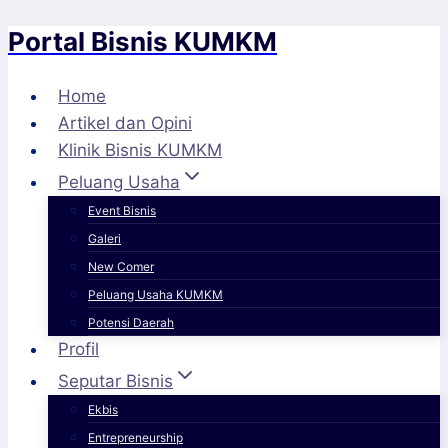
Portal Bisnis KUMKM
Skip
to
content
Home
Artikel dan Opini
Klinik Bisnis KUMKM
Peluang Usaha
Event Bisnis
Galeri
New Comer
Peluang Usaha KUMKM
Potensi Daerah
Profil
Seputar Bisnis
Ekbis
Entrepreneurship