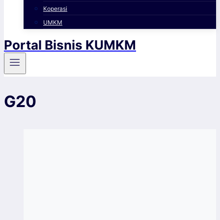
Koperasi
UMKM
Portal Bisnis KUMKM
G20