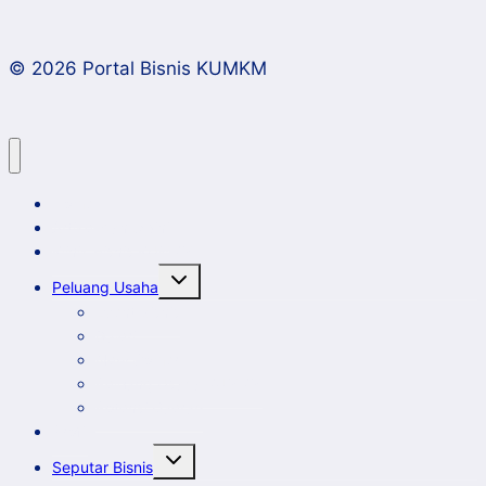
Ajak
Pemda
© 2026 Portal Bisnis KUMKM
Inovatif
Kelola
Sampah
Home
Artikel dan Opini
Klinik Bisnis KUMKM
Toggle
Peluang Usaha
child
menu
Event Bisnis
Galeri
New Comer
Peluang Usaha KUMKM
Potensi Daerah
Profil
Toggle
Seputar Bisnis
child