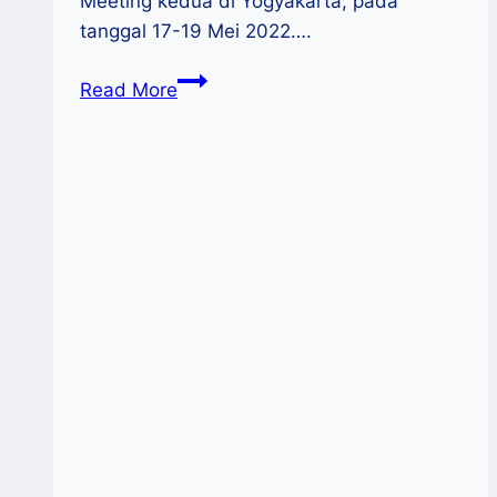
Meeting kedua di Yogyakarta, pada
tanggal 17-19 Mei 2022….
Plenary
Read More
Meeting
G20
EMPOWER
:
UMKM
Perempuan
Penggerak
Pertumbuhan
Ekonomi